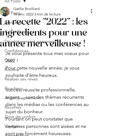
All Posts
Gaëlle Broilliard
All Posts
10 janv. 2022
3 min de lecture
La recette "2022" : les
Bien-être
ingrédients pour une
Conseils santé
année merveilleuse !
Développement personnel
Confidences
Je vous présente tous mes voeux pour 
Oser
2022 ! 
Pour cette nouvelle année, je vous 
Routine
souhaite d'être heureux.
Réaliser ses rêves
Coaching
Succès, réussite professionnelle, 
argent… sont des thèmes récurrents 
Accompagnement
dans les médias ou les conférences au 
Recettes
sujet du bonheur. 
Zone de confort
Pourtant on peut constater que 
Voyages
certaines personnes sont aisées et ne 
sont pas forcément heureuses. 
Alimentation