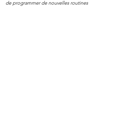
de programmer de nouvelles routines 
bien-être, des moments rien que pour 
soi en programmant un massage 
chaque mois pour prendre soin de 
vous !
Gaëlle Broilliard
Et vous, quelle est votre recette 
pour cette nouvelle année ?
Bien-être
Conseils santé
Développement personnel