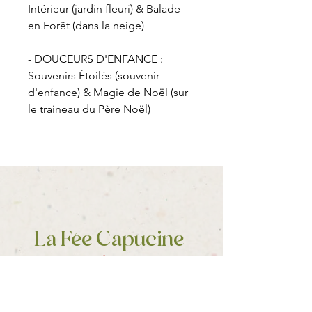
Intérieur (jardin fleuri) & Balade
en Forêt (dans la neige)
- DOUCEURS D'ENFANCE :
Souvenirs Étoilés (souvenir
d'enfance) & Magie de Noël (sur
le traineau du Père Noël)
La Fée Capucine
folie
Un grain de
dans votre vie
Vous reconnecter à vos besoins
essentiels et à votre créativité,