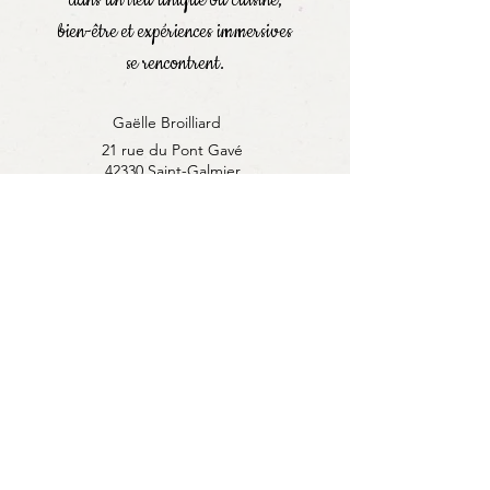
dans un lieu unique où cuisine,
bien-être et expériences immersives
se rencontrent.
Gaëlle Broilliard
21 rue du Pont Gavé
42330 Saint-Galmier
06 17 07 62 47
Le Blog
Bons cadeaux
Contact