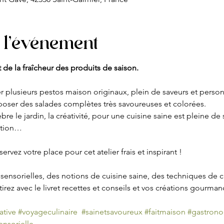
 l'événement
t de la fraîcheur des produits de saison. 
éer plusieurs pestos maison originaux, plein de saveurs et person
oser des salades complètes très savoureuses et colorées.
bre le jardin, la créativité, pour une cuisine saine est pleine de
vation…
servez votre place pour cet atelier frais et inspirant !
ensorielles, des notions de cuisine saine, des techniques de 
rtirez avec le livret recettes et conseils et vos créations gourma
ative
#voyageculinaire
#sainetsavoureux
#faitmaison
#gastron
nsorielle