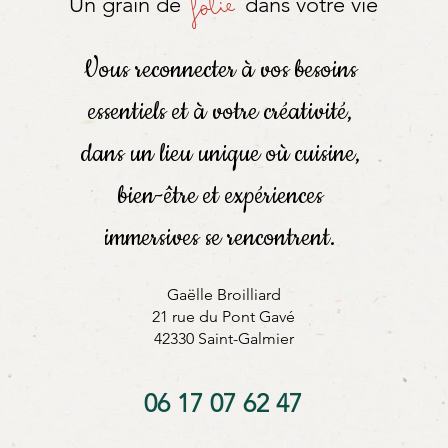
folie
Un grain de
dans votre vie
Vous reconnecter à vos besoins
essentiels et à votre créativité,
dans un lieu unique où cuisine,
bien-être et expériences
immersives se rencontrent.
Gaëlle Broilliard
21 rue du Pont Gavé
42330 Saint-Galmier
06 17 07 62 47