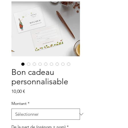
Bon cadeau
personnalisable
Prix
10,00 €
Montant
*
De la part de (prénom + nom)
*