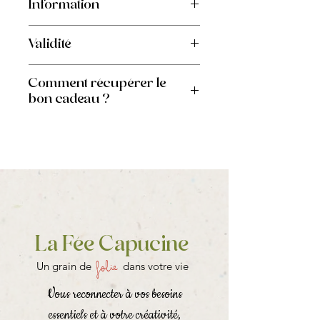
Information
Bon pour un montant à valoir sur les
Validité
prestations de la Fée Capucine
Bon cadeau valable 1 an
Comment récupérer le
bon cadeau ?
Au choix : directement au cabinet sur
rdv ou expédié sur demande (merci
d'indiquer vos coordonnées précises
en cas d'envoi).
La Fée Capucine
folie
Un grain de
dans votre vie
Vous reconnecter à vos besoins
essentiels et à votre créativité,