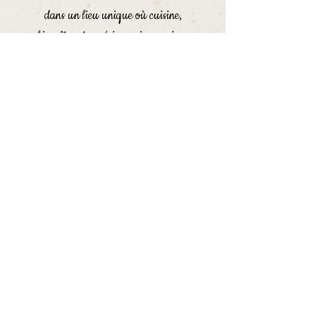
dans un lieu unique où cuisine,
bien-être et expériences immersives
se rencontrent.
Gaëlle Broilliard
21 rue du Pont Gavé
42330 Saint-Galmier
06 17 07 62 47
Le Blog
Bons cadeaux
Contact