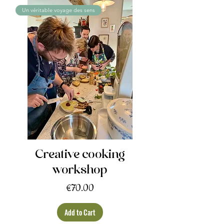
Un véritable voyage des sens
Creative cooking
workshop
Price
€70.00
Add to Cart