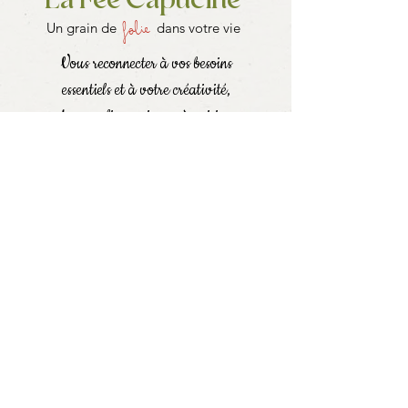
La Fée Capucine
folie
Un grain de
dans votre vie
Vous reconnecter à vos besoins
essentiels et à votre créativité,
dans un lieu unique où cuisine,
bien-être et expériences immersives
se rencontrent.
Gaëlle Broilliard
21 rue du Pont Gavé
42330 Saint-Galmier
06 17 07 62 47