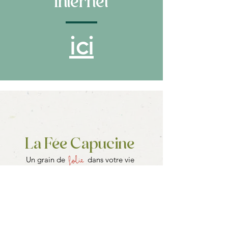
internet
ici
La Fée Capucine
folie
Un grain de
dans votre vie
Vous reconnecter à vos besoins
essentiels et à votre créativité,
dans un lieu unique où cuisine,
bien-être et expériences immersives